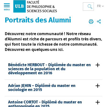
FR
MENU
Portraits des Alumni
Faculté de Philosophie et Sciences sociales
Accueil
La Faculté
Département de Sciences sociales et des Sciences du travail
Découvrez notre communauté ! Notre réseau
d’Alumni est riche de parcours et profils très divers,
qui font toute la richesse de notre communauté.
Découvrez-en quelques-uns ici.
Bénédicte HERBOUT - Diplômée du master en
sciences de la population et du
développement en 2016
Adrian JEHIN – Diplômé du master en
sociologie en 2015
Antoine CORTOT - Diplômé du master en
anthropologie en 2015